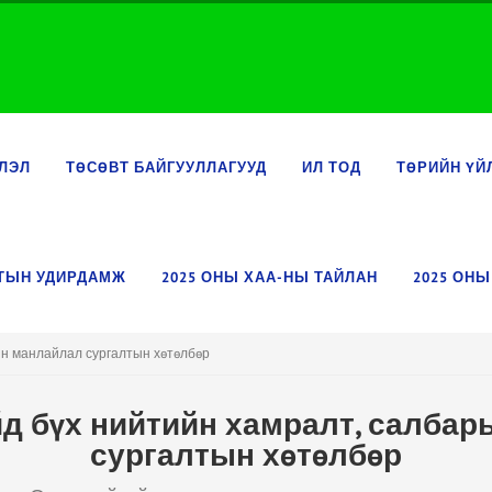
ЛЭЛ
ТӨСӨВТ БАЙГУУЛЛАГУУД
ИЛ ТОД
ТӨРИЙН ҮЙ
ЛТЫН УДИРДАМЖ
2025 ОНЫ ХАА-НЫ ТАЙЛАН
2025 ОНЫ
ын манлайлал сургалтын хөтөлбөр
йд бүх нийтийн хамралт, салба
сургалтын хөтөлбөр