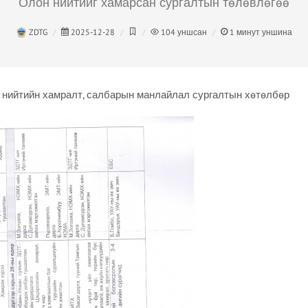
Олон нийтийг хамарсан сургалтын төлөвлөгөө
ZDTG
2025-12-28
104
уншсан
1
минут уншина