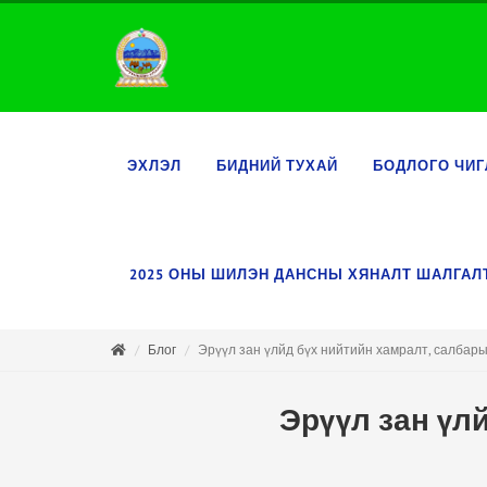
ЭХЛЭЛ
БИДНИЙ ТУХАЙ
БОДЛОГО ЧИГ
2025 ОНЫ ШИЛЭН ДАНСНЫ ХЯНАЛТ ШАЛГА
Блог
Эрүүл зан үлйд бүх нийтийн хамралт, салбар
Эрүүл зан үл