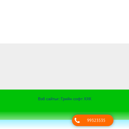
Вэб сайт
ыг:
Грийн софт ХХК
Дуудлагын төв
99323535