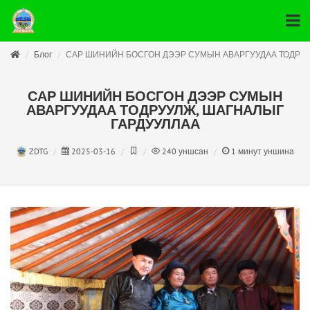
Блог
САР ШИНИЙН БОСГОН ДЭЭР СУМЫН АВАРГУУДАА ТОДРУУ
САР ШИНИЙН БОСГОН ДЭЭР СУМЫН
АВАРГУУДАА ТОДРУУЛЖ, ШАГНАЛЫГ
ГАРДУУЛЛАА
ZDTG
2025-03-16
240
уншсан
1
минут уншина