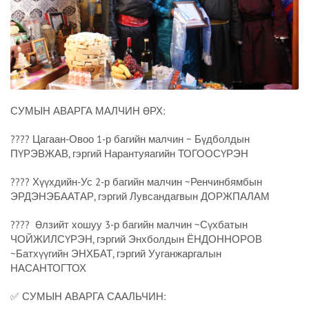
СУМЫН АВАРГА МАЛЧИН ӨРХ:
???? Цагаан-Овоо 1-р багийн малчин ~ Бүдболдын
ПҮРЭВЖАВ, гэргий Нарантуяагийн ТОГООСҮРЭН
???? Хүүхдийн-Ус 2-р багийн малчин ~Ренчинбямбын
ЭРДЭНЭБААТАР, гэргий Лувсандагвын ДОРЖПАЛАМ
???? ️ Өлзийт хошуу 3-р багийн малчин ~Сүхбатын
ЧОЙЖИЛСҮРЭН, гэргий Энхболдын ЁНДОННОРОВ
~Батхүүгийн ЭНХБАТ, гэргий Ууганжаргалын
НАСАНТОГТОХ
✅️ СУМЫН АВАРГА СААЛЬЧИН: