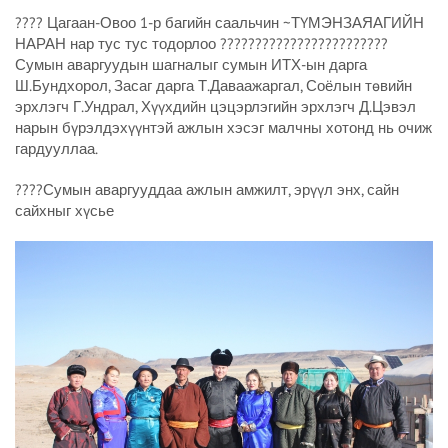
???? Цагаан-Овоо 1-р багийн саальчин ~ТҮМЭНЗАЯАГИЙН
НАРАН нар тус тус тодорлоо ????????????????????????
Сумын аваргуудын шагналыг сумын ИТХ-ын дарга
Ш.Бундхорол, Засаг дарга Т.Даваажаргал, Соёлын төвийн
эрхлэгч Г.Ундрал, Хүүхдийн цэцэрлэгийн эрхлэгч Д.Цэвэл
нарын бүрэлдэхүүнтэй ажлын хэсэг малчны хотонд нь очиж
гардууллаа.
????Сумын аваргууддаа ажлын амжилт, эрүүл энх, сайн
сайхныг хүсье