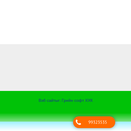
Вэб сайт
ыг:
Грийн софт ХХК
Дуудлагын төв
99323535