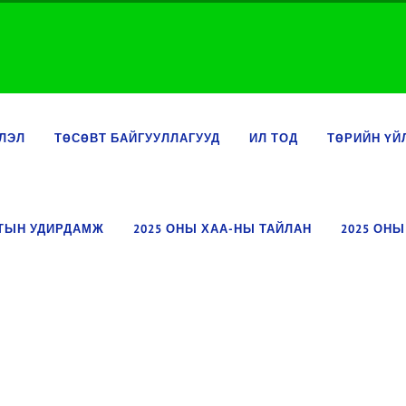
ЛЭЛ
ТӨСӨВТ БАЙГУУЛЛАГУУД
ИЛ ТОД
ТӨРИЙН ҮЙ
ЛТЫН УДИРДАМЖ
2025 ОНЫ ХАА-НЫ ТАЙЛАН
2025 ОНЫ