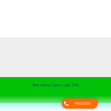
Вэб сайт
ыг:
Грийн софт ХХК
Дуудлагын төв
99323535