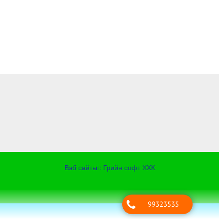
Вэб сайт
ыг:
Грийн софт ХХК
Дуудлагын төв
99323535