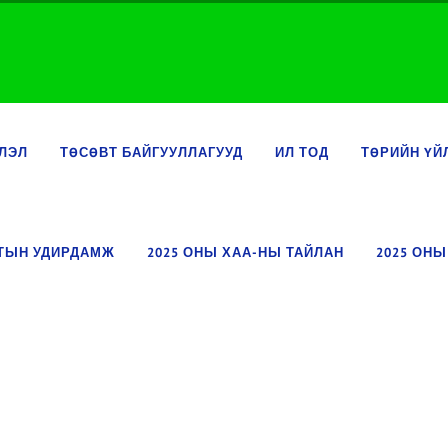
ЛЭЛ
ТӨСӨВТ БАЙГУУЛЛАГУУД
ИЛ ТОД
ТӨРИЙН ҮЙ
ЛТЫН УДИРДАМЖ
2025 ОНЫ ХАА-НЫ ТАЙЛАН
2025 ОНЫ