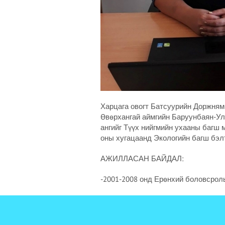
Харцага овогт Батсуурийн Доржнямб
Өвөрхангай аймгийн Баруунбаян-Ула
ангийг Түүх нийгмийн ухааны багш 
оны хугацаанд Экологийн багш бэлт
АЖИЛЛАСАН БАЙДАЛ:
-2001-2008 онд Ерөнхий боловсрол
-2008-2010 онд сумын Засаг даргын
-2010 оноос эхлэн Засаг даргын Та