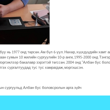
уу нь 1977 онд төрсөн. Ам бүл 6-уул. Нөхөр, хүүхдүүдийн хамт а
ан сумын 10 жилийн сургуулийн 10-р анги, 1995-2000 онд Тэнгэ
мэргэжлээр бакалавр зэрэгтэй төгссөн. 2004 онд “Албан бус бол
гэх сургалтуудад тус тус хамрагдаж, мэргэшсэн.
ын сургуульд Албан бус боловсролын арга зүйч
 Тамгын газарт Засаг даргын орлогч
мгын газрын даргаар ажиллаж байна.