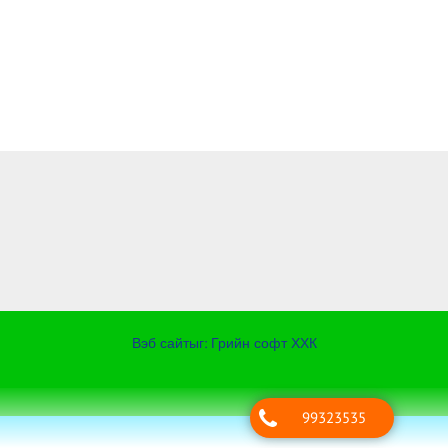
Вэб сайт
ыг:
Грийн софт ХХК
Дуудлагын төв
99323535