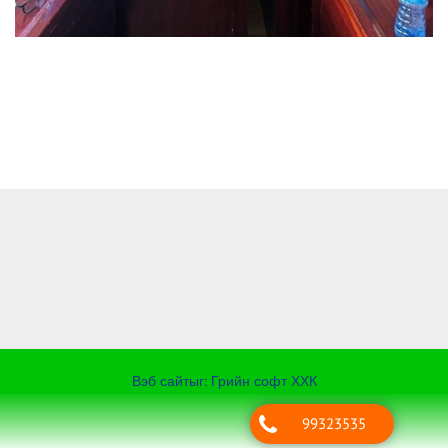
Вэб сайт
ыг:
Грийн софт ХХК
99323535
Дуудлагын төв