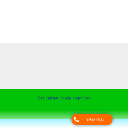
Вэб сайт
ыг:
Грийн софт ХХК
Дуудлагын төв
99323535